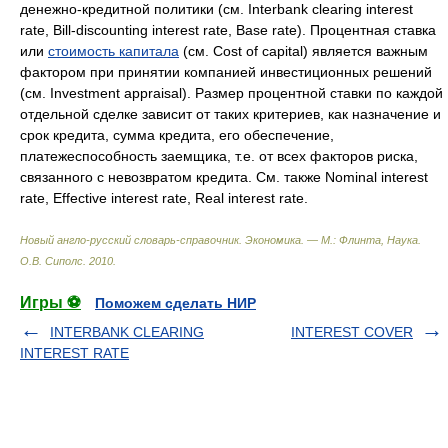
денежно-кредитной политики (см. Interbank clearing interest
rate, Bill-discounting interest rate, Base rate). Процентная ставка
или
стоимость капитала
(см. Cost of capital) является важным
фактором при принятии компанией инвестиционных решений
(см. Investment appraisal). Размер процентной ставки по каждой
отдельной сделке зависит от таких критериев, как назначение и
срок кредита, сумма кредита, его обеспечение,
платежеспособность заемщика, т.е. от всех факторов риска,
связанного с невозвратом кредита. См. также Nominal interest
rate, Effective interest rate, Real interest rate.
Новый англо-русский словарь-справочник. Экономика. — М.: Флинта, Наукa
.
О.В. Сиполс
.
2010
.
Игры ⚽
Поможем сделать НИР
INTERBANK CLEARING
INTEREST COVER
INTEREST RATE