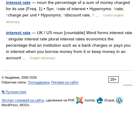
interest rate
— noun the percentage of a sum of money charged
for its use (Freq. 1) • Syn: ↑rate of interest • Hypernyms: ↑rate,
↑charge per unit • Hyponyms: ↑discount rate, ↑ …
Useful english
dictionary
interest rate
— UK / US noun [countable] Word forms interest rate
: singular interest rate plural interest rates economics the
percentage that an institution such as a bank charges or pays you
in interest when you borrow money from it or keep money in an
account …
English dictionary
© Академик, 2000-2026
18+
Обратная связь:
Техподдержка
,
Реклама на сайте
👣 Путешествия
Экспорт словарей на сайты
, сделанные на PHP,
Joomla,
Drupal,
WordPress, MODx.